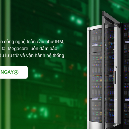
lớn công nghệ toàn cầu như IBM,
S tại Megacore luôn đảm bảo
cầu lưu trữ và vận hành hệ thống
 NGAY