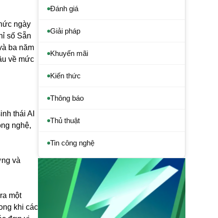
Đánh giá
chức ngày
Giải pháp
hỉ số Sẵn
 và ba năm
Khuyến mãi
cầu về mức
Kiến thức
Thông báo
nh thái AI
Thủ thuật
ông nghệ,
Tin công nghệ
ỡng và
ra một
rong khi các