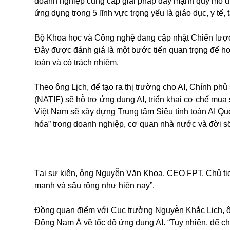
doanh nghiệp cung cấp giải pháp đẩy mạnh quy mô dự á
ứng dụng trong 5 lĩnh vực trọng yếu là giáo dục, y tế,
Bộ Khoa học và Công nghệ đang cập nhật Chiến lược q
Đây được đánh giá là một bước tiến quan trọng để hoà
toàn và có trách nhiệm.
Theo ông Lịch, để tạo ra thị trường cho AI, Chính ph
(NATIF) sẽ hỗ trợ ứng dụng AI, triển khai cơ chế mua
Việt Nam sẽ xây dựng Trung tâm Siêu tính toán AI Quố
hóa” trong doanh nghiệp, cơ quan nhà nước và đời số
Tại sự kiện, ông Nguyễn Văn Khoa, CEO FPT, Chủ tịch 
mạnh và sâu rộng như hiện nay”.
Đồng quan điểm với Cục trưởng Nguyễn Khắc Lịch, 
Đông Nam Á về tốc độ ứng dụng AI. “Tuy nhiên, để chuy