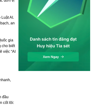
ác đơn vị
 Luật AI.
 bạch, an
Quốc gia
 cho biết
ẽ việc “AI
 nhanh,
n đầu
 cốt lõi: