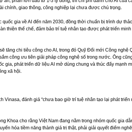
n, phần lớn đầu tư 1-3 tỷ đồng, thì chi phí dành cho AI của c
 tài chính, giao thông, công nghiệp lại chưa được chú trọng.
uốc gia về AI đến năm 2030, đồng thời chuẩn bị trình dự thảo
n thiện thể chế, đảm bảo trí tuệ nhân tạo được phát triển minh
ủ sẽ tăng chi tiêu công cho AI, trong đó Quỹ Đổi mới Công nghệ 
 sắm công ưu tiên giải pháp công nghệ số trong nước. Ông cũng
c gia, phát triển dữ liệu AI mở dùng chung và thúc đẩy mạnh m
ng xã hội.
Vinasa, đánh giá “chưa bao giờ trí tuệ nhân tạo lại phát triển
ông Khoa cho rằng Việt Nam đang nằm trong nhóm quốc gia dẫ
ển hóa tiềm năng thành giá trị thật, phải giải quyết điểm nghẽn