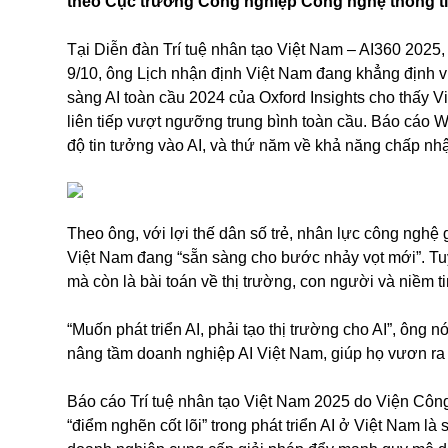
theo Cục trưởng Công nghiệp Công nghệ thông t
Tại Diễn đàn Trí tuệ nhân tạo Việt Nam – AI360 202
9/10, ông Lịch nhận định Việt Nam đang khẳng định vị
sàng AI toàn cầu 2024 của Oxford Insights cho thấy 
liên tiếp vượt ngưỡng trung bình toàn cầu. Báo cáo 
độ tin tưởng vào AI, và thứ năm về khả năng chấp nhậ
Theo ông, với lợi thế dân số trẻ, nhân lực công nghệ
Việt Nam đang “sẵn sàng cho bước nhảy vọt mới”. Tuy 
mà còn là bài toán về thị trường, con người và niềm ti
“Muốn phát triển AI, phải tạo thị trường cho AI”, ông
nâng tầm doanh nghiệp AI Việt Nam, giúp họ vươn ra k
Báo cáo Trí tuệ nhân tạo Việt Nam 2025 do Viện Công
“điểm nghẽn cốt lõi” trong phát triển AI ở Việt Nam là