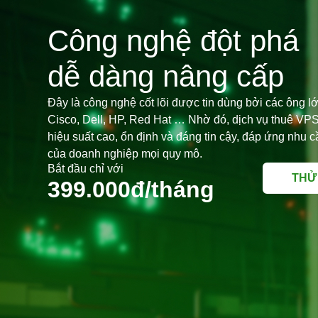
Công nghệ đột phá
dễ dàng nâng cấp
Đây là công nghệ cốt lõi được tin dùng bởi các ông 
Cisco, Dell, HP, Red Hat … Nhờ đó, dịch vụ thuê VP
hiệu suất cao, ổn định và đáng tin cậy, đáp ứng nhu 
của doanh nghiệp mọi quy mô.
Bắt đầu chỉ với
THỬ
399.000đ/tháng