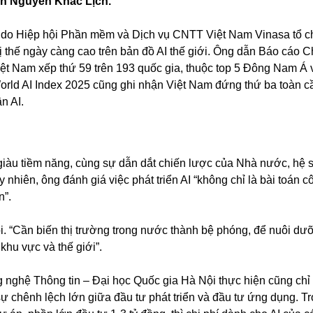
in Nguyễn Khắc Lịch.
5, do Hiệp hội Phần mềm và Dịch vụ CNTT Việt Nam Vinasa tổ 
 thế ngày càng cao trên bản đồ AI thế giới. Ông dẫn Báo cáo C
Việt Nam xếp thứ 59 trên 193 quốc gia, thuộc top 5 Đông Nam Á
World AI Index 2025 cũng ghi nhận Việt Nam đứng thứ ba toàn 
n AI.
 giàu tiềm năng, cùng sự dẫn dắt chiến lược của Nhà nước, hệ si
nhiên, ông đánh giá việc phát triển AI “không chỉ là bài toán c
n”.
 nói. “Cần biến thị trường trong nước thành bệ phóng, để nuôi dư
hu vực và thế giới”.
 nghệ Thông tin – Đại học Quốc gia Hà Nội thực hiện cũng chỉ 
 sự chênh lệch lớn giữa đầu tư phát triển và đầu tư ứng dụng. T