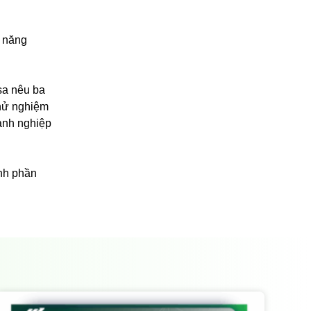
h năng
asa nêu ba
thử nghiệm
oanh nghiệp
ành phần