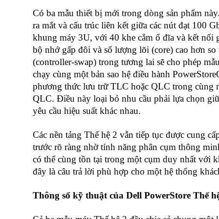
Có ba mẫu thiết bị mới trong dòng sản phẩm này.
ra mắt và cấu trúc liên kết giữa các nút đạt 10
khung máy 3U, với 40 khe cắm ổ đĩa và kết nố
bộ nhớ gấp đôi và số lượng lõi (core) cao hơn s
(controller-swap) trong tương lai sẽ cho phép
chạy cùng một bản sao hệ điều hành PowerStoreOS
phương thức lưu trữ TLC hoặc QLC trong cùng m
QLC. Điều này loại bỏ nhu cầu phải lựa chọn giữ
yêu cầu hiệu suất khác nhau.
Các nền tảng Thế hệ 2 vẫn tiếp tục được cung cấp
trước rõ ràng nhờ tính năng phân cụm thông minh (
có thể cùng tồn tại trong một cụm duy nhất với 
đây là câu trả lời phù hợp cho một hệ thống khá
Thông số kỹ thuật của Dell PowerStore Thế hệ