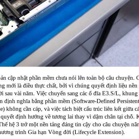
bản cập nhật phần mềm chưa nói lên toàn bộ câu chuyện. 
ng mới là điều thực chất, bởi vì chúng quyết định liệu nền
thời sau vài năm. Việc chuyển sang các ổ đĩa E3.S/L, khun
ến định nghĩa bằng phần mềm (Software-Defined Persisten
không cần cáp, và việc tách biệt cấu trúc liên kết giữa c
 quyết định hướng về tương lai thay vì dậm chân tại chỗ. 
hế hệ 3 trở một nền tảng đáng tin cậy cho câu chuyện nâ
hương trình Gia hạn Vòng đời (Lifecycle Extension).