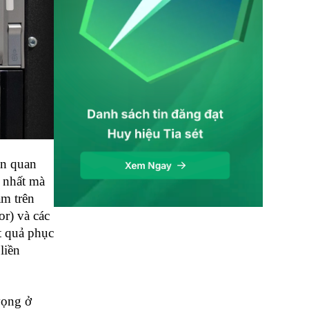
ản quan
t nhất mà
àm trên
or) và các
t quả phục
liền
vọng ở