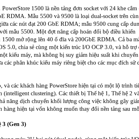
 PowerStore 1500 là nền tảng đơn socket với 24 khe cắm 
0 GbE RDMA. Mẫu 5500 và 9500 là loại dual-socket trên cù
i giữa các nút đạt 200 GbE RDMA; mẫu 9500 cung cấp du
o với mẫu 5500. Một đợt nâng cấp hoán đổi bộ điều khiển
 mẫu 1500 mở rộng lên 40 ổ đĩa và 200GbE RDMA. Cả ba m
 5.0, chia sẻ cùng một kiến trúc I/O OCP 3.0, và hỗ trợ c
ột kiểu máy, mà không bị suy giảm hiệu suất khi chuyển
a các phân khúc kiểu máy riêng biệt cho các mục đích sử
, và các khách hàng PowerStore hiện tại có một lộ trình ti
intelligent clustering). Các thiết bị Thế hệ 1, Thế hệ 2 v
khả năng dịch chuyển khối lượng công việc không gây giá
ch hàng hiện tại vốn không muốn thay đổi nền tảng sau mỗ
 3 (Gen 3)