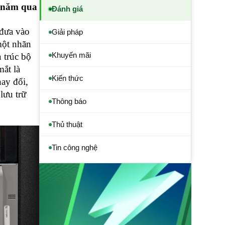
u năm qua
Đánh giá
 đưa vào
Giải pháp
một nhãn
Khuyến mãi
n trúc bộ
mắt là
Kiến thức
hay đổi,
lưu trữ
Thông báo
Thủ thuật
Tin công nghệ