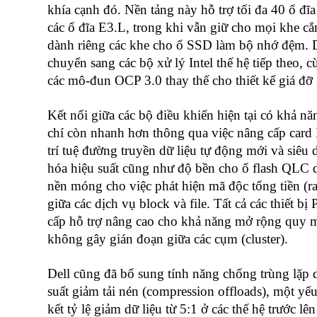
khía cạnh đó. Nền tảng này hỗ trợ tối đa 40 ổ 
các ổ đĩa E3.L, trong khi vẫn giữ cho mọi khe cắ
dành riêng các khe cho ổ SSD làm bộ nhớ đệm. D
chuyển sang các bộ xử lý Intel thế hệ tiếp theo,
các mô-đun OCP 3.0 thay thế cho thiết kế giá đỡ 
Kết nối giữa các bộ điều khiển hiện tại có khả 
chí còn nhanh hơn thông qua việc nâng cấp card 
trí tuệ đường truyền dữ liệu tự động mới và siêu 
hóa hiệu suất cũng như độ bền cho ổ flash QLC du
nền móng cho việc phát hiện mã độc tống tiền (ra
giữa các dịch vụ block và file. Tất cả các thiết
cấp hỗ trợ nâng cao cho khả năng mở rộng quy mô 
không gây gián đoạn giữa các cụm (cluster).
Dell cũng đã bổ sung tính năng chống trùng lặp 
suất giảm tải nén (compression offloads), một yế
kết tỷ lệ giảm dữ liệu từ 5:1 ở các thế hệ trước lê