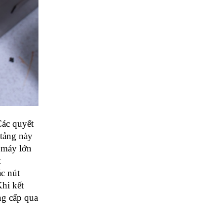
Các quyết
 tảng này
g máy lớn
t
ác nút
Khi kết
ng cấp qua