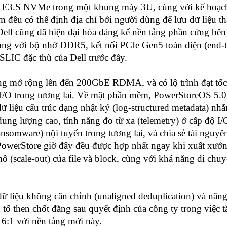
đĩa E3.S NVMe trong một khung máy 3U, cùng với kế hoạch
m đều có thể định địa chỉ bởi người dùng để lưu dữ liệu th
ell cũng đã hiện đại hóa đáng kể nền tảng phần cứng bên
 cùng với bộ nhớ DDR5, kết nối PCIe Gen5 toàn diện (end-t
SLIC đặc thù của Dell trước đây.
năng mở rộng lên đến 200GbE RDMA, và có lộ trình đạt tố
I/O trong tương lai. Về mặt phần mềm, PowerStoreOS 5.0 
dữ liệu cấu trúc dạng nhật ký (log-structured metadata) nh
ng lượng cao, tính năng đo từ xa (telemetry) ở cấp độ I/
nsomware) nội tuyến trong tương lai, và chia sẻ tài nguy
 bị PowerStore giờ đây đều được hợp nhất ngay khi xuất xưở
(scale-out) của file và block, cùng với khả năng di chuy
dữ liệu không căn chỉnh (unaligned deduplication) và nâng
u tố then chốt đằng sau quyết định của công ty trong việc 
n 6:1 với nền tảng mới này.