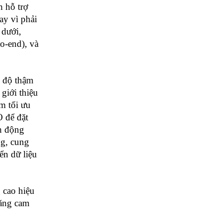
 hỗ trợ
ay vì phải
 dưới,
o-end), và
c độ thậm
giới thiệu
ằm tối ưu
O để đặt
ên động
ng, cung
ển dữ liệu
 cao hiệu
tăng cam