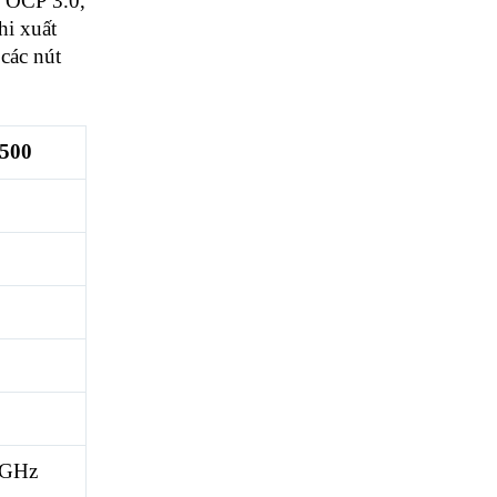
O OCP 3.0,
hi xuất
các nút
9500
 GHz