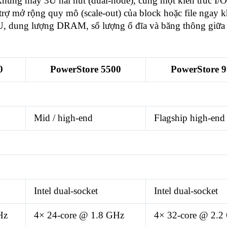
hung máy 3U hai nút (dual-node), cùng một kiến trúc I/
ợ mở rộng quy mô (scale-out) của block hoặc file ngay k
, dung lượng DRAM, số lượng ổ đĩa và băng thông giữa 
0
PowerStore 5500
PowerStore 
Mid / high-end
Flagship high-end
Intel dual-socket
Intel dual-socket
Hz
4× 24-core @ 1.8 GHz
4× 32-core @ 2.2