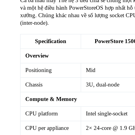
Cả ba mẫu máy Thế hệ 3 đều chia sẻ chung một k
và một hệ điều hành PowerStoreOS hợp nhất hỗ tr
xưởng. Chúng khác nhau về số lượng socket CPU
(inter-node).
Specification
PowerStore 150
Overview
Positioning
Mid
Chassis
3U, dual-node
Compute & Memory
CPU platform
Intel single-socket
CPU per appliance
2× 24-core @ 1.9 G