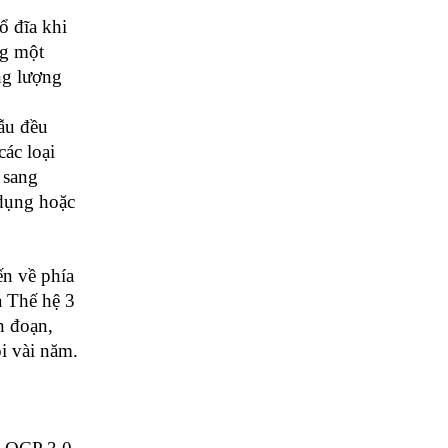
ổ đĩa khi
ng một
ng lượng
ẫu đều
ác loại
 sang
 dụng hoặc
ến về phía
à Thế hệ 3
n đoạn,
i vài năm.