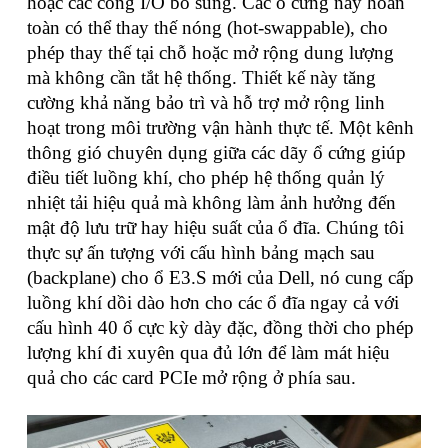
hoặc các cổng I/O bổ sung. Các ổ cứng này hoàn
toàn có thể thay thế nóng (hot-swappable), cho
phép thay thế tại chỗ hoặc mở rộng dung lượng
mà không cần tắt hệ thống. Thiết kế này tăng
cường khả năng bảo trì và hỗ trợ mở rộng linh
hoạt trong môi trường vận hành thực tế. Một kênh
thông gió chuyên dụng giữa các dãy ổ cứng giúp
điều tiết luồng khí, cho phép hệ thống quản lý
nhiệt tải hiệu quả mà không làm ảnh hưởng đến
mật độ lưu trữ hay hiệu suất của ổ đĩa. Chúng tôi
thực sự ấn tượng với cấu hình bảng mạch sau
(backplane) cho ổ E3.S mới của Dell, nó cung cấp
luồng khí dồi dào hơn cho các ổ đĩa ngay cả với
cấu hình 40 ổ cực kỳ dày đặc, đồng thời cho phép
lượng khí đi xuyên qua đủ lớn để làm mát hiệu
quả cho các card PCIe mở rộng ở phía sau.