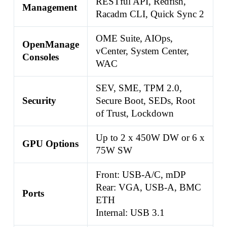
RESTful API, Redfish,
Management
Racadm CLI, Quick Sync 2
OME Suite, AIOps,
OpenManage
vCenter, System Center,
Consoles
WAC
SEV, SME, TPM 2.0,
Security
Secure Boot, SEDs, Root
of Trust, Lockdown
Up to 2 x 450W DW or 6 x
GPU Options
75W SW
Front: USB-A/C, mDP
Rear: VGA, USB-A, BMC
Ports
ETH
Internal: USB 3.1