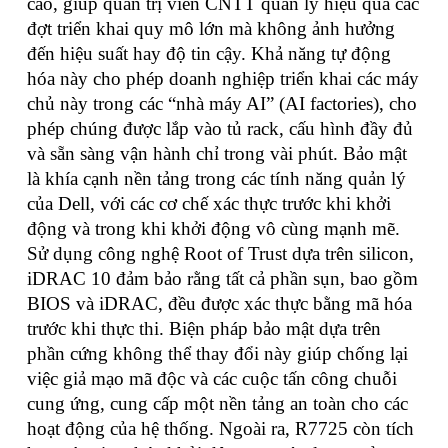
cao, giúp quản trị viên CNTT quản lý hiệu quả các
đợt triển khai quy mô lớn mà không ảnh hưởng
đến hiệu suất hay độ tin cậy. Khả năng tự động
hóa này cho phép doanh nghiệp triển khai các máy
chủ này trong các “nhà máy AI” (AI factories), cho
phép chúng được lắp vào tủ rack, cấu hình đầy đủ
và sẵn sàng vận hành chỉ trong vài phút. Bảo mật
là khía cạnh nền tảng trong các tính năng quản lý
của Dell, với các cơ chế xác thực trước khi khởi
động và trong khi khởi động vô cùng mạnh mẽ.
Sử dụng công nghệ Root of Trust dựa trên silicon,
iDRAC 10 đảm bảo rằng tất cả phần sụn, bao gồm
BIOS và iDRAC, đều được xác thực bằng mã hóa
trước khi thực thi. Biện pháp bảo mật dựa trên
phần cứng không thể thay đổi này giúp chống lại
việc giả mạo mã độc và các cuộc tấn công chuỗi
cung ứng, cung cấp một nền tảng an toàn cho các
hoạt động của hệ thống. Ngoài ra, R7725 còn tích