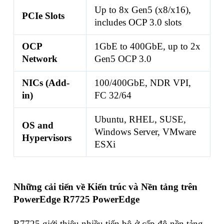
Up to 8x Gen5 (x8/x16),
PCIe Slots
includes OCP 3.0 slots
OCP
1GbE to 400GbE, up to 2x
Network
Gen5 OCP 3.0
NICs (Add-
100/400GbE, NDR VPI,
in)
FC 32/64
Ubuntu, RHEL, SUSE,
OS and
Windows Server, VMware
Hypervisors
ESXi
Những cải tiến về Kiến trúc và Nền tảng trên
PowerEdge R7725 PowerEdge
R7725 giới thiệu nhiều tiến bộ ở cấp độ nền tảng,