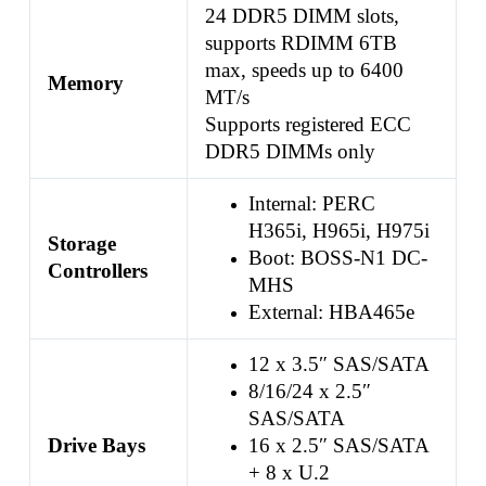
24 DDR5 DIMM slots,
supports RDIMM 6TB
max, speeds up to 6400
Memory
MT/s
Supports registered ECC
DDR5 DIMMs only
Internal: PERC
H365i, H965i, H975i
Storage
Boot: BOSS-N1 DC-
Controllers
MHS
External: HBA465e
12 x 3.5″ SAS/SATA
8/16/24 x 2.5″
SAS/SATA
Drive Bays
16 x 2.5″ SAS/SATA
+ 8 x U.2