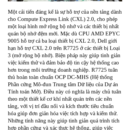
Một cải tiến đáng kể là sự hỗ trợ của nền tảng dành
cho Compute Express Link (CXL) 2.0, cho phép
một loại hình mở rộng bộ nhớ và các thiết bị nhất
quán bộ nhớ đệm mới. Mặc dù CPU AMD EPYC
9005 hỗ trợ cả ba loại thiết bị CXL 2.0, Dell giới
hạn hỗ trợ CXL 2.0 trên R7725 ở các thiết bị Loại
3 (mở rộng bộ nhớ). Biện pháp này giúp tinh giản
việc kiểm thử và đảm bảo độ tin cậy hệ thống cao
hơn trong môi trường doanh nghiệp. R7725 tuân
thủ hoàn toàn chuẩn OCP DC-MHS (Hệ thống
Phần cứng Mô-đun Trung tâm Dữ liệu của Dự án
Tính toán Mở). Điều này có nghĩa là máy chủ tuân
theo một thiết kế cơ khí nhất quán trên các nền
tảng, với vị trí đầu nối và kích thước tiêu chuẩn
hóa giúp đơn giản hóa việc tích hợp và kiểm thử.
Những tính năng này giúp tinh giản quá trình tích
hợp phần cứng và xác thực hệ thống, giúp việc