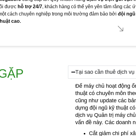
tôi được
hỗ trợ 24/7
, khách hàng có thể yên yên tâm rằng các 
một cách chuyên nghiệp trong môi trường đảm bảo bởi
đội ngũ
thuật cao.
 GẶP
Tại sao cần thuê dịch v
Để máy chủ hoạt động ổn
thuật có chuyên môn theo 
cũng như update các bản
dựng đội ngũ kỹ thuật có
dịch vụ Quản trị máy ch
vấn đề này. Các doanh n
Cắt giảm chi phí x