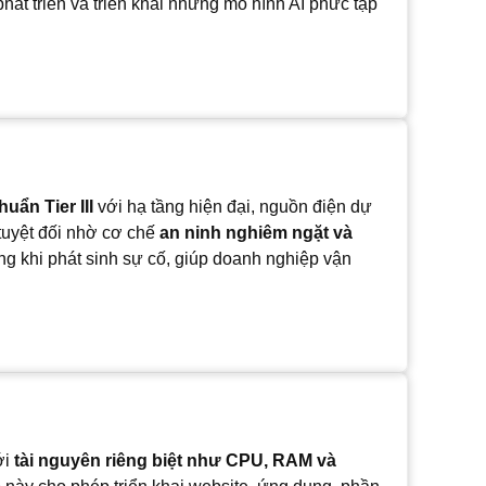
hát triển và triển khai những mô hình AI phức tạp
uẩn Tier III
với hạ tầng hiện đại, nguồn điện dự
 tuyệt đối nhờ cơ chế
an ninh nghiêm ngặt và
ng khi phát sinh sự cố, giúp doanh nghiệp vận
ới
tài nguyên riêng biệt như CPU, RAM và