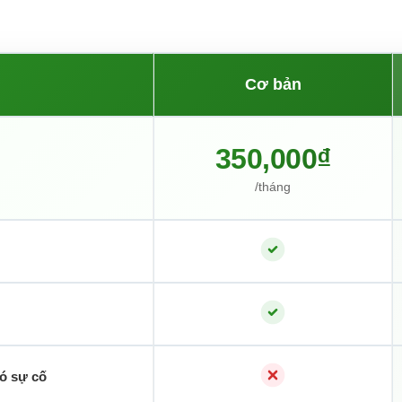
Cơ bản
350,000₫
/tháng
có sự cố