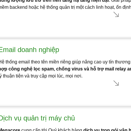
dung lượng lưu trữ trên nền tảng hạ tầng hiện đại
. Giải phá
mềm backend hoặc hệ thống quản trị một cách linh hoạt, ổn địn
Email doanh nghiệp
Hệ thống email theo tên miền riêng giúp nâng cao uy tín thươn
hợp công nghệ lọc spam, chống virus và hỗ trợ mail relay a
lý thuận tiện và truy cập mọi lúc, mọi nơi.
Dịch vụ quản trị máy chủ
Megacore
cung cấp tới Quý khách hàng
dịch vụ trọn gói vận 