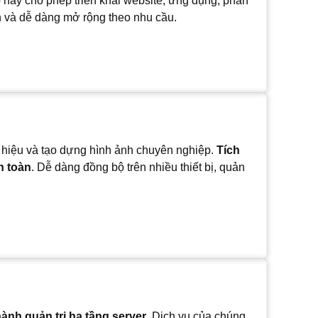
p này cho phép triển khai website, ứng dụng, phần
h và dễ dàng mở rộng theo nhu cầu.
g hiệu và tạo dựng hình ảnh chuyên nghiệp.
Tích
n toàn
. Dễ dàng đồng bộ trên nhiều thiết bị, quản
hành quản trị hạ tầng server
. Dịch vụ của chúng