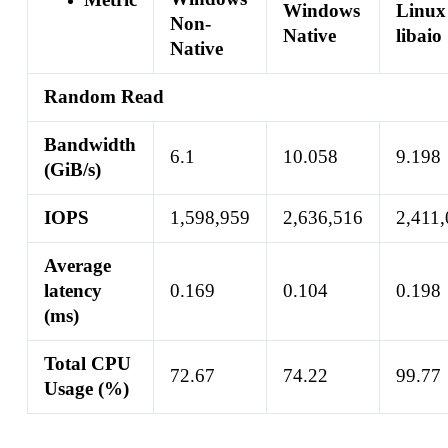
Windows
Linux
Non-
Native
libaio
Native
Random Read
Bandwidth
6.1
10.058
9.198
(GiB/s)
IOPS
1,598,959
2,636,516
2,411
Average
latency
0.169
0.104
0.198
(ms)
Total CPU
72.67
74.22
99.77
Usage (%)