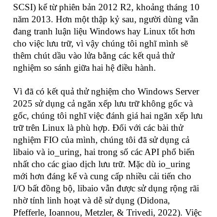
SCSI) kể từ phiên bản 2012 R2, khoảng tháng 10
năm 2013. Hơn một thập kỷ sau, người dùng vẫn
đang tranh luận liệu Windows hay Linux tốt hơn
cho việc lưu trữ, vì vậy chúng tôi nghĩ mình sẽ
thêm chút dầu vào lửa bằng các kết quả thử
nghiệm so sánh giữa hai hệ điều hành.
Vì đã có kết quả thử nghiệm cho Windows Server
2025 sử dụng cả ngăn xếp lưu trữ không gốc và
gốc, chúng tôi nghĩ việc đánh giá hai ngăn xếp lưu
trữ trên Linux là phù hợp. Đối với các bài thử
nghiệm FIO của mình, chúng tôi đã sử dụng cả
libaio và io_uring, hai trong số các API phổ biến
nhất cho các giao dịch lưu trữ. Mặc dù io_uring
mới hơn đáng kể và cung cấp nhiều cải tiến cho
I/O bất đồng bộ, libaio vẫn được sử dụng rộng rãi
nhờ tính linh hoạt và dễ sử dụng (Didona,
Pfefferle, Ioannou, Metzler, & Trivedi, 2022). Việc