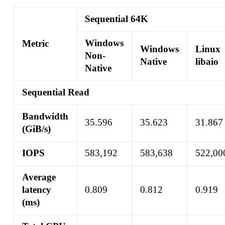
Sequential 64K
Windows
Metric
Windows
Linux
Non-
Native
libaio
Native
Sequential Read
Bandwidth
35.596
35.623
31.867
(GiB/s)
IOPS
583,192
583,638
522,00
Average
latency
0.809
0.812
0.919
(ms)