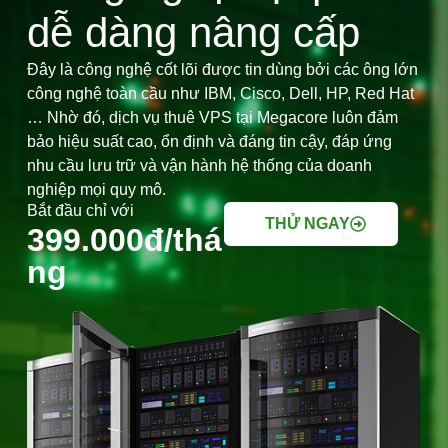
dễ dàng nâng cấp
Đây là công nghệ cốt lõi được tin dùng bởi các ông lớn
công nghệ toàn cầu như IBM, Cisco, Dell, HP, Red Hat
… Nhờ đó, dịch vụ thuê VPS tại Megacore luôn đảm
bảo hiệu suất cao, ổn định và đáng tin cậy, đáp ứng
nhu cầu lưu trữ và vận hành hệ thống của doanh
nghiệp mọi quy mô.
Bắt đầu chỉ với
THỬ NGAY
399.000đ/thá
ng