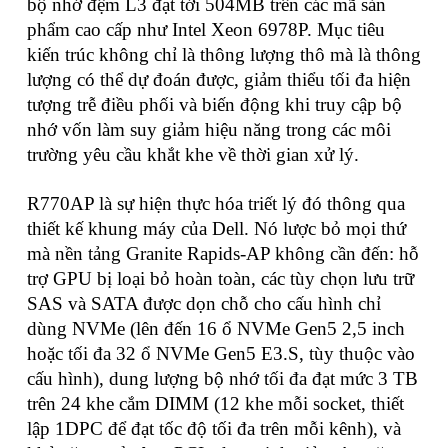
bộ nhớ đệm L3 đạt tới 504MB trên các mã sản
phẩm cao cấp như Intel Xeon 6978P. Mục tiêu
kiến trúc không chỉ là thông lượng thô mà là thông
lượng có thể dự đoán được, giảm thiểu tối đa hiện
tượng trễ điều phối và biến động khi truy cập bộ
nhớ vốn làm suy giảm hiệu năng trong các môi
trường yêu cầu khắt khe về thời gian xử lý.
R770AP là sự hiện thực hóa triết lý đó thông qua
thiết kế khung máy của Dell. Nó lược bỏ mọi thứ
mà nền tảng Granite Rapids-AP không cần đến: hỗ
trợ GPU bị loại bỏ hoàn toàn, các tùy chọn lưu trữ
SAS và SATA được dọn chỗ cho cấu hình chỉ
dùng NVMe (lên đến 16 ổ NVMe Gen5 2,5 inch
hoặc tối đa 32 ổ NVMe Gen5 E3.S, tùy thuộc vào
cấu hình), dung lượng bộ nhớ tối đa đạt mức 3 TB
trên 24 khe cắm DIMM (12 khe mỗi socket, thiết
lập 1DPC để đạt tốc độ tối đa trên mỗi kênh), và