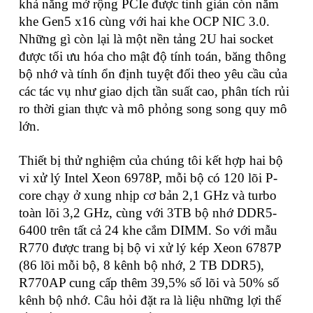
khả năng mở rộng PCIe được tinh giản còn năm
khe Gen5 x16 cùng với hai khe OCP NIC 3.0.
Những gì còn lại là một nền tảng 2U hai socket
được tối ưu hóa cho mật độ tính toán, băng thông
bộ nhớ và tính ổn định tuyệt đối theo yêu cầu của
các tác vụ như giao dịch tần suất cao, phân tích rủi
ro thời gian thực và mô phỏng song song quy mô
lớn.
Thiết bị thử nghiệm của chúng tôi kết hợp hai bộ
vi xử lý Intel Xeon 6978P, mỗi bộ có 120 lõi P-
core chạy ở xung nhịp cơ bản 2,1 GHz và turbo
toàn lõi 3,2 GHz, cùng với 3TB bộ nhớ DDR5-
6400 trên tất cả 24 khe cắm DIMM. So với mẫu
R770 được trang bị bộ vi xử lý kép Xeon 6787P
(86 lõi mỗi bộ, 8 kênh bộ nhớ, 2 TB DDR5),
R770AP cung cấp thêm 39,5% số lõi và 50% số
kênh bộ nhớ. Câu hỏi đặt ra là liệu những lợi thế