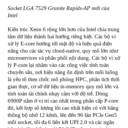
Socket LGA 7529 Granite Rapids-AP mới của
Intel
Kiến trúc Xeon 6 rộng lớn hơn của Intel chia trung
tâm dữ liệu thành hai hướng riêng biệt. Các bộ vi
xử lý E-core hướng tới mật độ và hiệu quả điện
năng cho các tác vụ cloud-native, quy mô lớn như
microservices và phân phối nội dung. Các bộ vi xử
lý P-core lại nhắm vào các công việc tính toán
chuyên sâu, nơi hiệu năng ổn định trên mỗi luồng
là yếu tố then chốt: mô phỏng HPC, phân tích thời
gian thực, cơ sở dữ liệu in-memory quy mô lớn và
tính toán tài chính nhạy cảm với độ trễ. Dòng
6900P nằm ở vị trí cao nhất trong phân cấp P-core
đó, kết hợp số lượng lõi cao nhất hiện có với băng
thông bộ nhớ 12 kênh, lên đến 96 làn PCIe Gen5
mỗi socket, tối đa 6 liên kết UPI 2.0 và các ngăn