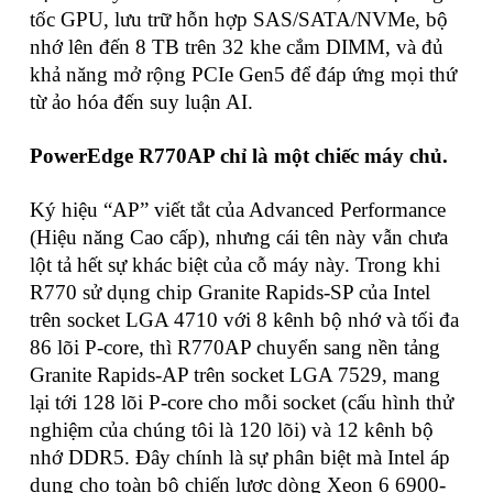
tốc GPU, lưu trữ hỗn hợp SAS/SATA/NVMe, bộ
nhớ lên đến 8 TB trên 32 khe cắm DIMM, và đủ
khả năng mở rộng PCIe Gen5 để đáp ứng mọi thứ
từ ảo hóa đến suy luận AI.
PowerEdge R770AP chỉ là một chiếc máy chủ.
Ký hiệu “AP” viết tắt của Advanced Performance
(Hiệu năng Cao cấp), nhưng cái tên này vẫn chưa
lột tả hết sự khác biệt của cỗ máy này. Trong khi
R770 sử dụng chip Granite Rapids-SP của Intel
trên socket LGA 4710 với 8 kênh bộ nhớ và tối đa
86 lõi P-core, thì R770AP chuyển sang nền tảng
Granite Rapids-AP trên socket LGA 7529, mang
lại tới 128 lõi P-core cho mỗi socket (cấu hình thử
nghiệm của chúng tôi là 120 lõi) và 12 kênh bộ
nhớ DDR5. Đây chính là sự phân biệt mà Intel áp
dụng cho toàn bộ chiến lược dòng Xeon 6 6900-