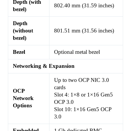
Depth (with
802.40 mm (31.59 inches)
bezel)
Depth
(without
801.51 mm (31.56 inches)
bezel)
Bezel
Optional metal bezel
Networking & Expansion
Up to two OCP NIC 3.0
cards
OCP
Slot 4: 1×8 or 1×16 Gen5
Network
OCP 3.0
Options
Slot 10: 1×16 Gen5 OCP
3.0
Embedded
1 Gb dedicated BMC