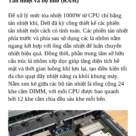
Tản nhiệt và bộ nhớ (RAM)
Để xử lý mức tỏa nhiệt 1000W từ CPU chỉ bằng
tản nhiệt khí, Dell đã kỳ công thiết kế các phiến
tản nhiệt một cách có tính toán. Các phiến tản nhiệt
phía trước và phía sau sử dụng các lá nhôm nằm
ngang kết hợp với ống dẫn nhiệt để luân chuyển
nhiệt hiệu quả. Đồng thời, phần trung tâm sở hữu
cấu trúc lá nhôm xếp dọc giúp tăng diện tích bề
mặt và thời gian luồng khí lưu lại, tạo điều kiện tối
đa cho quạt đẩy nhiệt năng ra khỏi khung máy.
Nằm xen kẽ giữa các bộ tản nhiệt là tổng cộng 24
khe cắm DIMM, với mỗi CPU được bao quanh
bởi 12 khe cắm chia đều sáu khe mỗi bên.