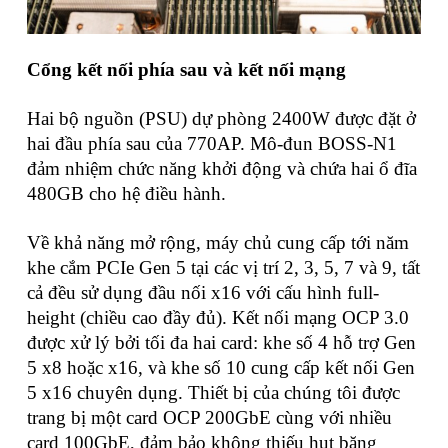
Cổng kết nối phía sau và kết nối mạng
Hai bộ nguồn (PSU) dự phòng 2400W được đặt ở
hai đầu phía sau của 770AP. Mô-đun BOSS-N1
đảm nhiệm chức năng khởi động và chứa hai ổ đĩa
480GB cho hệ điều hành.
Về khả năng mở rộng, máy chủ cung cấp tới năm
khe cắm PCIe Gen 5 tại các vị trí 2, 3, 5, 7 và 9, tất
cả đều sử dụng đầu nối x16 với cấu hình full-
height (chiều cao đầy đủ). Kết nối mạng OCP 3.0
được xử lý bởi tối đa hai card: khe số 4 hỗ trợ Gen
5 x8 hoặc x16, và khe số 10 cung cấp kết nối Gen
5 x16 chuyên dụng. Thiết bị của chúng tôi được
trang bị một card OCP 200GbE cùng với nhiều
card 100GbE, đảm bảo không thiếu hụt băng