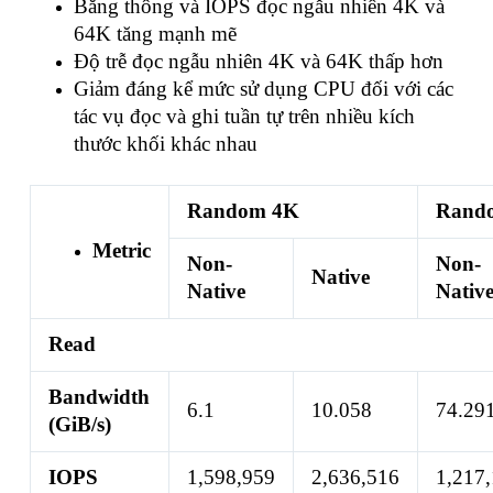
Băng thông và IOPS đọc ngẫu nhiên 4K và
64K tăng mạnh mẽ
Độ trễ đọc ngẫu nhiên 4K và 64K thấp hơn
Giảm đáng kể mức sử dụng CPU đối với các
tác vụ đọc và ghi tuần tự trên nhiều kích
thước khối khác nhau
Random 4K
Rand
Metric
Non-
Non-
Native
Native
Nativ
Read
Bandwidth
6.1
10.058
74.29
(GiB/s)
IOPS
1,598,959
2,636,516
1,217