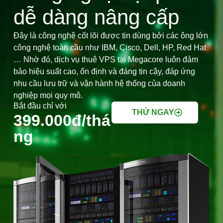
dễ dàng nâng cấp
Đây là công nghệ cốt lõi được tin dùng bởi các ông lớn
công nghệ toàn cầu như IBM, Cisco, Dell, HP, Red Hat
… Nhờ đó, dịch vụ thuê VPS tại Megacore luôn đảm
bảo hiệu suất cao, ổn định và đáng tin cậy, đáp ứng
nhu cầu lưu trữ và vận hành hệ thống của doanh
nghiệp mọi quy mô.
Bắt đầu chỉ với
THỬ NGAY
399.000đ/thá
ng