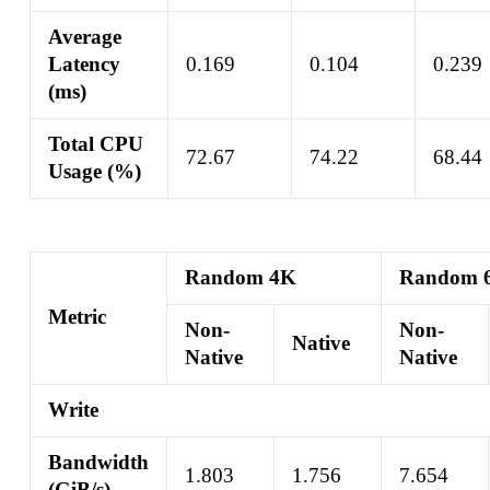
Average
Latency
0.169
0.104
0.239
(ms)
Total CPU
72.67
74.22
68.44
Usage (%)
Random 4K
Random 
Metric
Non-
Non-
Native
Native
Native
Write
Bandwidth
1.803
1.756
7.654
(GiB/s)