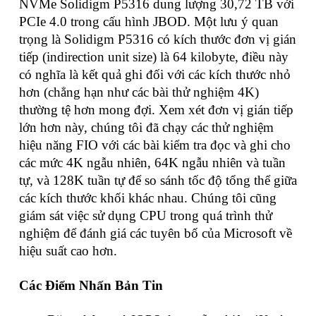
NVMe Solidigm P5316 dung lượng 30,72 TB với
PCIe 4.0 trong cấu hình JBOD. Một lưu ý quan
trọng là Solidigm P5316 có kích thước đơn vị gián
tiếp (indirection unit size) là 64 kilobyte, điều này
có nghĩa là kết quả ghi đối với các kích thước nhỏ
hơn (chẳng hạn như các bài thử nghiệm 4K)
thường tệ hơn mong đợi. Xem xét đơn vị gián tiếp
lớn hơn này, chúng tôi đã chạy các thử nghiệm
hiệu năng FIO với các bài kiểm tra đọc và ghi cho
các mức 4K ngẫu nhiên, 64K ngẫu nhiên và tuần
tự, và 128K tuần tự để so sánh tốc độ tổng thể giữa
các kích thước khối khác nhau. Chúng tôi cũng
giám sát việc sử dụng CPU trong quá trình thử
nghiệm để đánh giá các tuyên bố của Microsoft về
hiệu suất cao hơn.
Các Điểm Nhấn Bản Tin