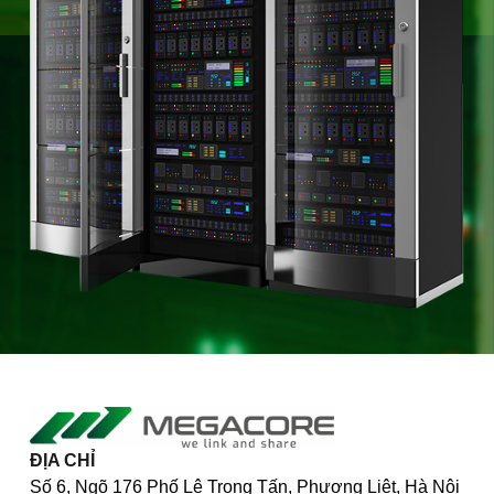
ĐỊA CHỈ
Số 6, Ngõ 176 Phố Lê Trọng Tấn, Phương Liệt, Hà Nội