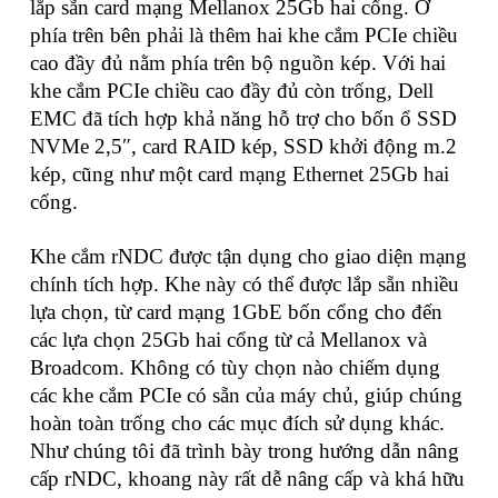
lắp sẵn card mạng Mellanox 25Gb hai cổng. Ở
phía trên bên phải là thêm hai khe cắm PCIe chiều
cao đầy đủ nằm phía trên bộ nguồn kép. Với hai
khe cắm PCIe chiều cao đầy đủ còn trống, Dell
EMC đã tích hợp khả năng hỗ trợ cho bốn ổ SSD
NVMe 2,5″, card RAID kép, SSD khởi động m.2
kép, cũng như một card mạng Ethernet 25Gb hai
cổng.
Khe cắm rNDC được tận dụng cho giao diện mạng
chính tích hợp. Khe này có thể được lắp sẵn nhiều
lựa chọn, từ card mạng 1GbE bốn cổng cho đến
các lựa chọn 25Gb hai cổng từ cả Mellanox và
Broadcom. Không có tùy chọn nào chiếm dụng
các khe cắm PCIe có sẵn của máy chủ, giúp chúng
hoàn toàn trống cho các mục đích sử dụng khác.
Như chúng tôi đã trình bày trong hướng dẫn nâng
cấp rNDC, khoang này rất dễ nâng cấp và khá hữu