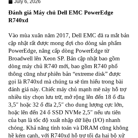
July 6, 2026
Đánh giá Máy chủ Dell EMC PowerEdge
R740xd
Vào mùa xuân năm 2017, Dell EMC đã ra mắt bản
cập nhật rất được mong đợi cho dòng sản phẩm
PowerEdge, nâng cấp dòng PowerEdge từ
Broadwell lên Xeon SP. Bản cập nhật bao gồm
dòng máy chủ R740 mới, bao gồm R740 phổ
thông cũng như phiên bản “extreme disk” được
gọi là R740xd mà chúng ta sẽ tìm hiểu trong bài
đánh giá này. Chiếc máy chủ mạnh mẽ này hỗ trợ
nhiều tùy chọn lưu trữ, mở rộng lên đến 18 ổ đĩa
3,5″ hoặc 32 ổ đĩa 2,5″ cho dung lượng cực lớn,
hoặc lên đến 24 ổ SSD NVMe 2,5″ nếu ưu tiên
của bạn là tốc độ xuất nhập dữ liệu (I/O) nhanh
chóng. Khả năng tính toán và DRAM cũng không
hề kém cạnh, với R740xd hỗ trợ tối đa hai bộ xử