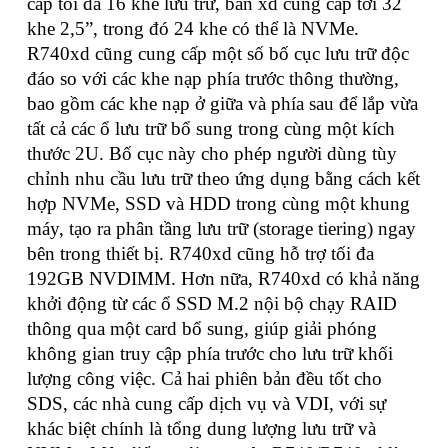
cấp tối đa 16 khe lưu trữ, bản xd cung cấp tới 32
khe 2,5”, trong đó 24 khe có thể là NVMe.
R740xd cũng cung cấp một số bố cục lưu trữ độc
đáo so với các khe nạp phía trước thông thường,
bao gồm các khe nạp ở giữa và phía sau để lắp vừa
tất cả các ổ lưu trữ bổ sung trong cùng một kích
thước 2U. Bố cục này cho phép người dùng tùy
chỉnh nhu cầu lưu trữ theo ứng dụng bằng cách kết
hợp NVMe, SSD và HDD trong cùng một khung
máy, tạo ra phân tầng lưu trữ (storage tiering) ngay
bên trong thiết bị. R740xd cũng hỗ trợ tối đa
192GB NVDIMM. Hơn nữa, R740xd có khả năng
khởi động từ các ổ SSD M.2 nội bộ chạy RAID
thông qua một card bổ sung, giúp giải phóng
không gian truy cập phía trước cho lưu trữ khối
lượng công việc. Cả hai phiên bản đều tốt cho
SDS, các nhà cung cấp dịch vụ và VDI, với sự
khác biệt chính là tổng dung lượng lưu trữ và