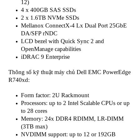
12)
4 x 400GB SAS SSDs
2 x 1.6TB NVMe SSDs
Mellanox ConnectX-4 Lx Dual Port 25GbE
DA/SFP rNDC
LCD bezel with Quick Sync 2 and
OpenManage capabilities
iDRAC 9 Enterprise
Thông số kỹ thuật máy chủ Dell EMC PowerEdge
R740xd:
Form factor: 2U Rackmount
Processors: up to 2 Intel Scalable CPUs or up
to 28 cores
Memory: 24x DDR4 RDIMM, LR-DIMM
(3TB max)
NVDIMM support: up to 12 or 192GB