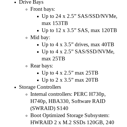
Drive Bays
Front bays:
Up to 24 x 2.5” SAS/SSD/NVMe,
max 153TB
Up to 12 x 3.5” SAS, max 120TB
Mid bay:
Up to 4 x 3.5” drives, max 40TB
Up to 4 x 2.5” SAS/SSD/NVMe,
max 25TB
Rear bays:
Up to 4 x 2.5” max 25TB
Up to 2 x 3.5” max 20TB
Storage Controllers
Internal controllers: PERC H730p,
H740p, HBA330, Software RAID
(SWRAID) S140
Boot Optimized Storage Subsystem:
HWRAID 2 x M.2 SSDs 120GB, 240