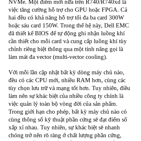
NVMe. Một điểm mới nữa trên R740/R740xd là
việc tăng cường hỗ trợ cho GPU hoặc FPGA. Cả
hai đều có khả năng hỗ trợ tối đa ba card 300W
hoặc sáu card 150W. Trong thế hệ này, Dell EMC
đã thiết kế BIOS để tự động ghi nhận luồng khí
cần thiết cho mỗi card và cung cấp luồng khí tùy
chỉnh riêng biệt thông qua một tính năng gọi là
làm mát đa vector (multi-vector cooling).
Với mỗi lần cập nhật bất kỳ dòng máy chủ nào,
đều có các CPU mới, nhiều RAM hơn, cùng các
tùy chọn lưu trữ và mạng tốt hơn. Tuy nhiên, điều
làm nên sự khác biệt của nhiều công ty chính là
việc quản lý toàn bộ vòng đời của sản phẩm.
Trong giới hạn cho phép, bất kỳ máy chủ nào có
cùng thông số kỹ thuật phần cứng sẽ đạt điểm số
xấp xỉ nhau. Tuy nhiên, sự khác biệt sẽ nhanh
chóng trở nên rõ ràng ở chất lượng phần cứng,