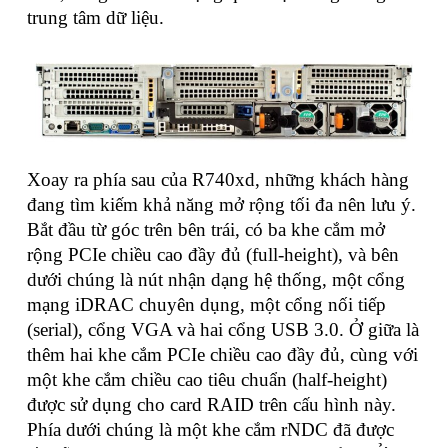
trung tâm dữ liệu.
Xoay ra phía sau của R740xd, những khách hàng
đang tìm kiếm khả năng mở rộng tối đa nên lưu ý.
Bắt đầu từ góc trên bên trái, có ba khe cắm mở
rộng PCIe chiều cao đầy đủ (full-height), và bên
dưới chúng là nút nhận dạng hệ thống, một cổng
mạng iDRAC chuyên dụng, một cổng nối tiếp
(serial), cổng VGA và hai cổng USB 3.0. Ở giữa là
thêm hai khe cắm PCIe chiều cao đầy đủ, cùng với
một khe cắm chiều cao tiêu chuẩn (half-height)
được sử dụng cho card RAID trên cấu hình này.
Phía dưới chúng là một khe cắm rNDC đã được