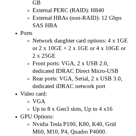
GB
External PERC (RAID): H840
External HBAs (non-RAID): 12 Gbps
SAS HBA
Ports
Network daughter card options: 4 x 1GE
or 2 x 10GE + 2 x 1GE or 4 x 10GE or
2 x 25GE
Front ports: VGA, 2 x USB 2.0,
dedicated IDRAC Direct Micro-USB
Rear ports: VGA, Serial, 2 x USB 3.0,
dedicated iDRAC network port
Video card:
VGA
Up to 8 x Gen3 slots, Up to 4 x16
GPU Options:
Nvidia Tesla P100, K80, K40, Grid
M60, M10, P4, Quadro P4000.