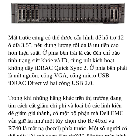
Mặt trước cũng có thể được cấu hình để hỗ trợ 12
ổ đĩa 3,5″, nếu dung lượng tối đa là ưu tiên cao
hơn hiệu suất. Ở phía bên trái là các đèn chỉ báo
tình trạng sức khỏe và ID, cùng nút kích hoạt
không dây iDRAC Quick Sync 2. Ở phía bên phải
là nút nguồn, cổng VGA, cổng micro USB
iDRAC Direct và hai cổng USB 2.0.
Trong khi những hãng khác trên thị trường đang
tìm cách cắt giảm chi phí và loại bỏ các linh kiện
để giảm giá thành, có một bộ phận mà Dell EMC
vẫn giữ lại như một tùy chọn cho R740xd và
R740 là mặt nạ (bezel) phía trước. Một số người có
thể nói: “Ai mà quan tâm chứ?!”. Nhưng màn hình