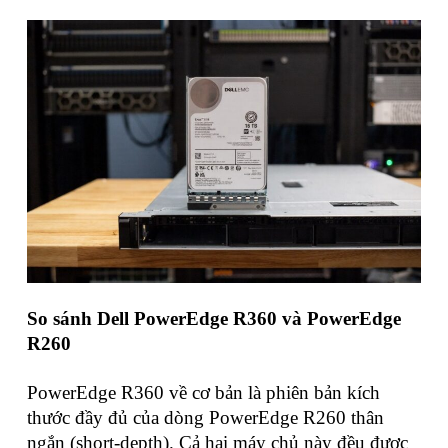
So sánh Dell PowerEdge R360 và PowerEdge
R260
PowerEdge R360 về cơ bản là phiên bản kích
thước đầy đủ của dòng PowerEdge R260 thân
ngắn (short-depth). Cả hai máy chủ này đều được