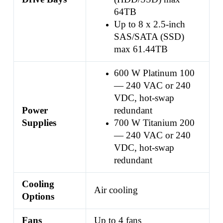
64TB
Up to 8 x 2.5-inch
SAS/SATA (SSD)
max 61.44TB
600 W Platinum 100
— 240 VAC or 240
VDC, hot-swap
Power
redundant
Supplies
700 W Titanium 200
— 240 VAC or 240
VDC, hot-swap
redundant
Cooling
Air cooling
Options
Fans
Up to 4 fans