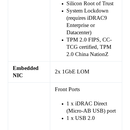
Silicon Root of Trust
System Lockdown
(requires iDRAC9
Enterprise or
Datacenter)
TPM 2.0 FIPS, CC-
TCG certified, TPM
2.0 China NationZ
Embedded
2x 1GbE LOM
NIC
Front Ports
1 x iDRAC Direct
(Micro-AB USB) port
1 x USB 2.0