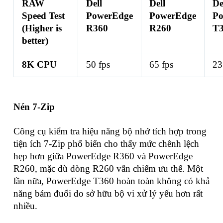
RAW
Dell
Dell
De
Speed Test
PowerEdge
PowerEdge
Po
(Higher is
R360
R260
T
better)
8K CPU
50 fps
65 fps
23
Nén 7-Zip
Công cụ kiểm tra hiệu năng bộ nhớ tích hợp trong
tiện ích 7-Zip phổ biến cho thấy mức chênh lệch
hẹp hơn giữa PowerEdge R360 và PowerEdge
R260, mặc dù dòng R260 vẫn chiếm ưu thế. Một
lần nữa, PowerEdge T360 hoàn toàn không có khả
năng bám đuổi do sở hữu bộ vi xử lý yếu hơn rất
nhiều.