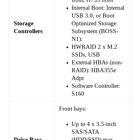
Internal Boot: Internal
USB 3.0, or Boot
Storage
Optimized Storage
Controllers
Subsystem (BOSS-
N1):
HWRAID 2 x M.2
SSDs, USB
External HBAs (non-
RAID): HBA355e
Adpt
Software Controller:
S160
Front bays:
Up to 4 x 3.5-inch
SAS/SATA
Drive Bays
(HDD/SSD) max