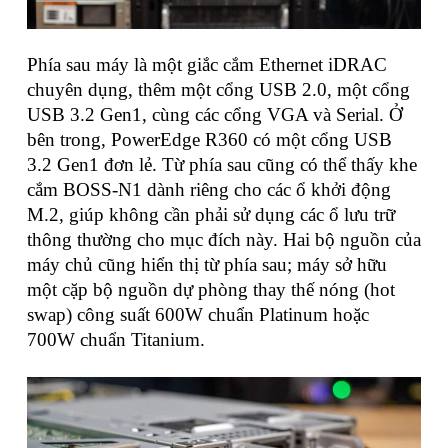
Phía sau máy là một giắc cắm Ethernet iDRAC
chuyên dụng, thêm một cổng USB 2.0, một cổng
USB 3.2 Gen1, cùng các cổng VGA và Serial. Ở
bên trong, PowerEdge R360 có một cổng USB
3.2 Gen1 đơn lẻ. Từ phía sau cũng có thể thấy khe
cắm BOSS-N1 dành riêng cho các ổ khởi động
M.2, giúp không cần phải sử dụng các ổ lưu trữ
thông thường cho mục đích này. Hai bộ nguồn của
máy chủ cũng hiển thị từ phía sau; máy sở hữu
một cặp bộ nguồn dự phòng thay thế nóng (hot
swap) công suất 600W chuẩn Platinum hoặc
700W chuẩn Titanium.