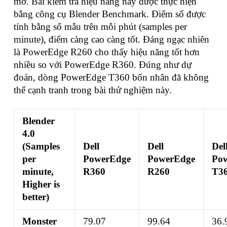
mở. Bài kiểm tra hiệu năng này được thực hiện
bằng công cụ Blender Benchmark. Điểm số được
tính bằng số mẫu trên mỗi phút (samples per
minute), điểm càng cao càng tốt. Đáng ngạc nhiên
là PowerEdge R260 cho thấy hiệu năng tốt hơn
nhiều so với PowerEdge R360. Đúng như dự
đoán, dòng PowerEdge T360 bốn nhân đã không
thể cạnh tranh trong bài thử nghiệm này.
Blender
4.0
(Samples
Dell
Dell
Del
per
PowerEdge
PowerEdge
Po
minute,
R360
R260
T3
Higher is
better)
Monster
79.07
99.64
36.