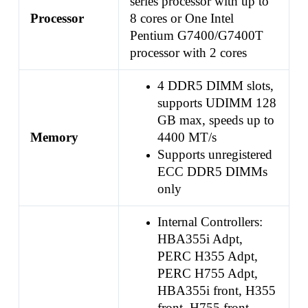
series processor with up to
Processor
8 cores or One Intel
Pentium G7400/G7400T
processor with 2 cores
4 DDR5 DIMM slots,
supports UDIMM 128
GB max, speeds up to
Memory
4400 MT/s
Supports unregistered
ECC DDR5 DIMMs
only
Internal Controllers:
HBA355i Adpt,
PERC H355 Adpt,
PERC H755 Adpt,
HBA355i front, H355
front, H755 front