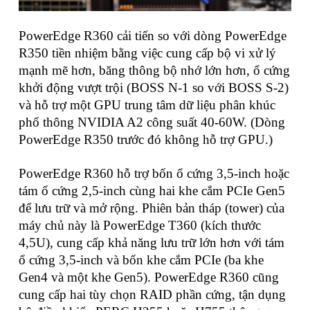
PowerEdge R360 cải tiến so với dòng PowerEdge
R350 tiền nhiệm bằng việc cung cấp bộ vi xử lý
mạnh mẽ hơn, băng thông bộ nhớ lớn hơn, ổ cứng
khởi động vượt trội (BOSS N-1 so với BOSS S-2)
và hỗ trợ một GPU trung tâm dữ liệu phân khúc
phổ thông NVIDIA A2 công suất 40-60W. (Dòng
PowerEdge R350 trước đó không hỗ trợ GPU.)
PowerEdge R360 hỗ trợ bốn ổ cứng 3,5-inch hoặc
tám ổ cứng 2,5-inch cùng hai khe cắm PCIe Gen5
để lưu trữ và mở rộng. Phiên bản tháp (tower) của
máy chủ này là PowerEdge T360 (kích thước
4,5U), cung cấp khả năng lưu trữ lớn hơn với tám
ổ cứng 3,5-inch và bốn khe cắm PCIe (ba khe
Gen4 và một khe Gen5). PowerEdge R360 cũng
cung cấp hai tùy chọn RAID phần cứng, tận dụng