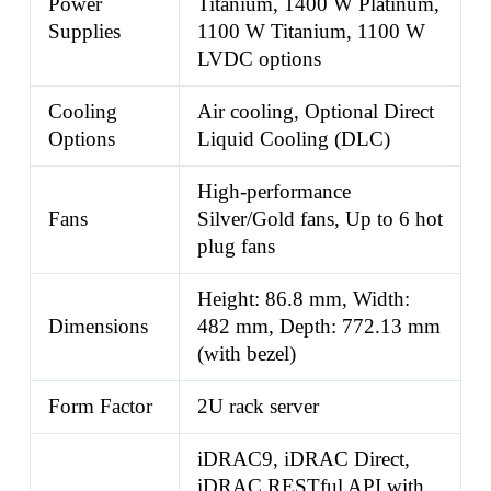
Power
Titanium, 1400 W Platinum,
Supplies
1100 W Titanium, 1100 W
LVDC options
Cooling
Air cooling, Optional Direct
Options
Liquid Cooling (DLC)
High-performance
Fans
Silver/Gold fans, Up to 6 hot
plug fans
Height: 86.8 mm, Width:
Dimensions
482 mm, Depth: 772.13 mm
(with bezel)
Form Factor
2U rack server
iDRAC9, iDRAC Direct,
iDRAC RESTful API with