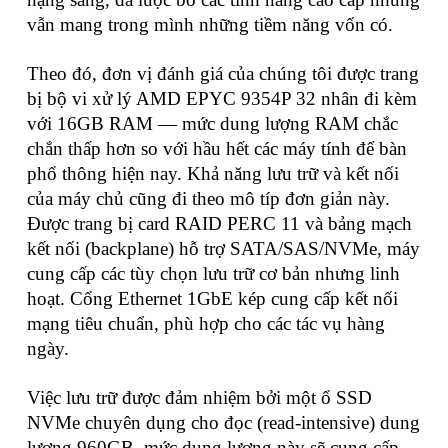
vẫn mang trong mình những tiềm năng vốn có.
Theo đó, đơn vị đánh giá của chúng tôi được trang
bị bộ vi xử lý AMD EPYC 9354P 32 nhân đi kèm
với 16GB RAM — mức dung lượng RAM chắc
chắn thấp hơn so với hầu hết các máy tính để bàn
phổ thông hiện nay. Khả năng lưu trữ và kết nối
của máy chủ cũng đi theo mô típ đơn giản này.
Được trang bị card RAID PERC 11 và bảng mạch
kết nối (backplane) hỗ trợ SATA/SAS/NVMe, máy
cung cấp các tùy chọn lưu trữ cơ bản nhưng linh
hoạt. Cổng Ethernet 1GbE kép cung cấp kết nối
mạng tiêu chuẩn, phù hợp cho các tác vụ hàng
ngày.
Việc lưu trữ được đảm nhiệm bởi một ổ SSD
NVMe chuyên dụng cho đọc (read-intensive) dung
lượng 960GB, mức dung lượng này sẽ cung cấp