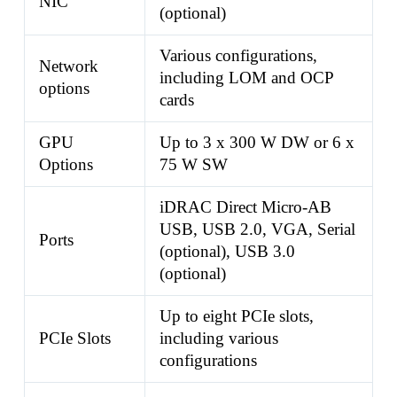
NIC
(optional)
Various configurations,
Network
including LOM and OCP
options
cards
GPU
Up to 3 x 300 W DW or 6 x
Options
75 W SW
iDRAC Direct Micro-AB
USB, USB 2.0, VGA, Serial
Ports
(optional), USB 3.0
(optional)
Up to eight PCIe slots,
PCIe Slots
including various
configurations