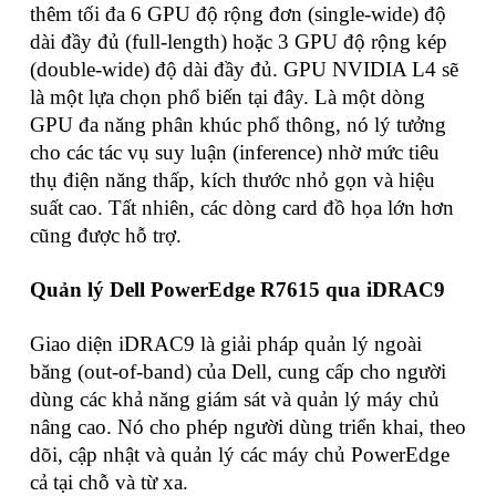
thêm tối đa 6 GPU độ rộng đơn (single-wide) độ
dài đầy đủ (full-length) hoặc 3 GPU độ rộng kép
(double-wide) độ dài đầy đủ. GPU NVIDIA L4 sẽ
là một lựa chọn phổ biến tại đây. Là một dòng
GPU đa năng phân khúc phổ thông, nó lý tưởng
cho các tác vụ suy luận (inference) nhờ mức tiêu
thụ điện năng thấp, kích thước nhỏ gọn và hiệu
suất cao. Tất nhiên, các dòng card đồ họa lớn hơn
cũng được hỗ trợ.
Quản lý Dell PowerEdge R7615 qua iDRAC9
Giao diện iDRAC9 là giải pháp quản lý ngoài
băng (out-of-band) của Dell, cung cấp cho người
dùng các khả năng giám sát và quản lý máy chủ
nâng cao. Nó cho phép người dùng triển khai, theo
dõi, cập nhật và quản lý các máy chủ PowerEdge
cả tại chỗ và từ xa.